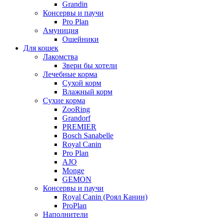
Grandin
Консервы и паучи
Pro Plan
Амуниция
Ошейники
Для кошек
Лакомства
Звери бы хотели
Лечебные корма
Сухой корм
Влажный корм
Сухие корма
ZooRing
Grandorf
PREMIER
Bosch Sanabelle
Royal Canin
Pro Plan
AJO
Monge
GEMON
Консервы и паучи
Royal Canin (Роял Канин)
ProPlan
Наполнители