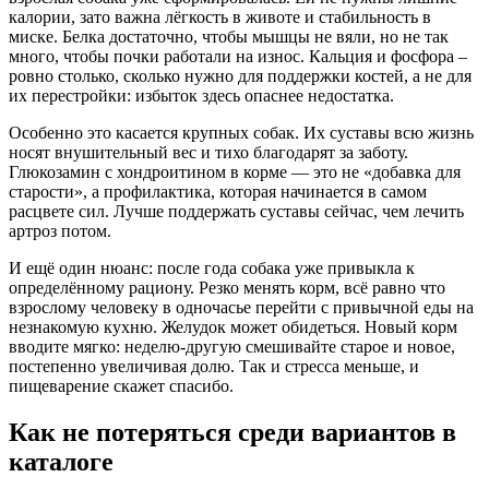
калории, зато важна лёгкость в животе и стабильность в
миске. Белка достаточно, чтобы мышцы не вяли, но не так
много, чтобы почки работали на износ. Кальция и фосфора –
ровно столько, сколько нужно для поддержки костей, а не для
их перестройки: избыток здесь опаснее недостатка.
Особенно это касается крупных собак. Их суставы всю жизнь
носят внушительный вес и тихо благодарят за заботу.
Глюкозамин с хондроитином в корме — это не «добавка для
старости», а профилактика, которая начинается в самом
расцвете сил. Лучше поддержать суставы сейчас, чем лечить
артроз потом.
И ещё один нюанс: после года собака уже привыкла к
определённому рациону. Резко менять корм, всё равно что
взрослому человеку в одночасье перейти с привычной еды на
незнакомую кухню. Желудок может обидеться. Новый корм
вводите мягко: неделю-другую смешивайте старое и новое,
постепенно увеличивая долю. Так и стресса меньше, и
пищеварение скажет спасибо.
Как не потеряться среди вариантов в
каталоге