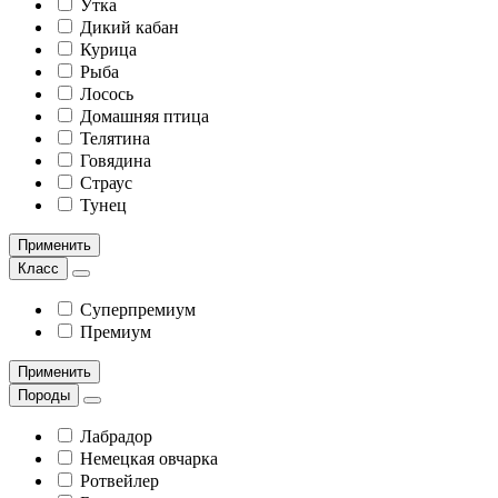
Утка
Дикий кабан
Курица
Рыба
Лосось
Домашняя птица
Телятина
Говядина
Страус
Тунец
Применить
Класс
Суперпремиум
Премиум
Применить
Породы
Лабрадор
Немецкая овчарка
Ротвейлер