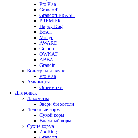
Pro Plan
Grandorf
Grandorf FRASH
PREMIER
Happy Dog
Bosch
Monge
AWARD
Gemon
OWNAT
АВВА
Grandin
Консервы и паучи
Pro Plan
Амуниция
Ошейники
Для кошек
Лакомства
Звери бы хотели
Лечебные корма
Сухой корм
Влажный корм
Сухие корма
ZooRing
Grandorf