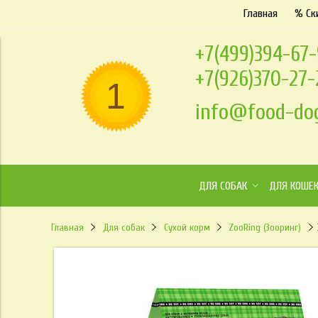
Главная
% Ск
+7(499)394-67
+7(926)370-27
info@food-dog
ДЛЯ СОБАК
ДЛЯ КОШЕ
Главная
Для собак
Сухой корм
ZooRing (Зооринг)