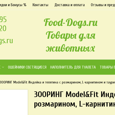
идки и Бонусы %
Контакты
Доставка и оплата
Отзывы и пре
-95
Food-Dogs.ru
-20
Товары для
s.ru
животных
К
ОШЕЙНИКИ СВЕТЯЩИЕСЯ
НАПОЛНИТЕЛЬ ДЛЯ ТУАЛЕТА
ТОВАРЫ 
ЗООРИНГ Model&Fit Индейка и телятина с розмарином, L-карнитином и таури
ЗООРИНГ Model&Fit Инде
розмарином, L-карнитин