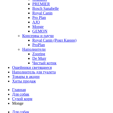
PREMIER
Bosch Sanabelle
Royal Canin
Pro Plan
AJO
Monge
GEMON
Консервы и паучи
Royal Canin (Роял Канин)
ProPlan
Наполнители
Zooring
De Murr
Чистый котик
Ошейники светящиеся
Наполнитель для туалета
Товары в акции
Хиты продаж
Главная
Для собак
Сухой корм
Monge
Для собак