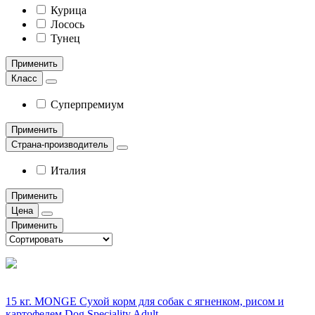
Курица
Лосось
Тунец
Применить
Класс
Суперпремиум
Применить
Страна-производитель
Италия
Применить
Цена
Применить
15 кг. MONGE Сухой корм для собак с ягненком, рисом и
картофелем Dog Speciality Adult