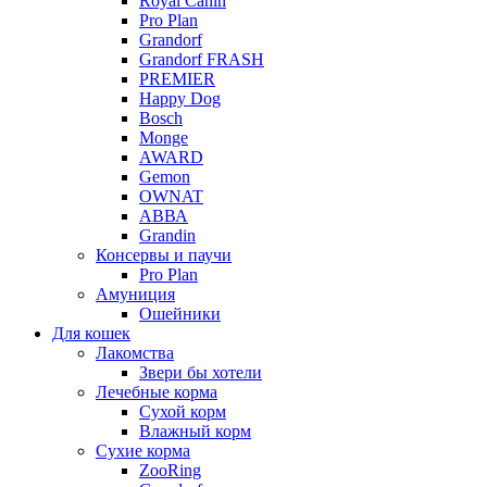
Royal Canin
Pro Plan
Grandorf
Grandorf FRASH
PREMIER
Happy Dog
Bosch
Monge
AWARD
Gemon
OWNAT
АВВА
Grandin
Консервы и паучи
Pro Plan
Амуниция
Ошейники
Для кошек
Лакомства
Звери бы хотели
Лечебные корма
Сухой корм
Влажный корм
Сухие корма
ZooRing