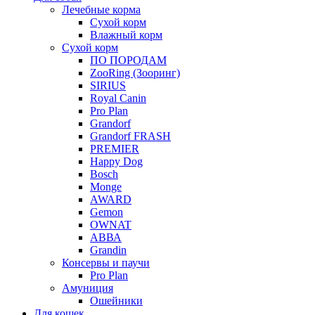
Лечебные корма
Сухой корм
Влажный корм
Сухой корм
ПО ПОРОДАМ
ZooRing (Зооринг)
SIRIUS
Royal Canin
Pro Plan
Grandorf
Grandorf FRASH
PREMIER
Happy Dog
Bosch
Monge
AWARD
Gemon
OWNAT
АВВА
Grandin
Консервы и паучи
Pro Plan
Амуниция
Ошейники
Для кошек