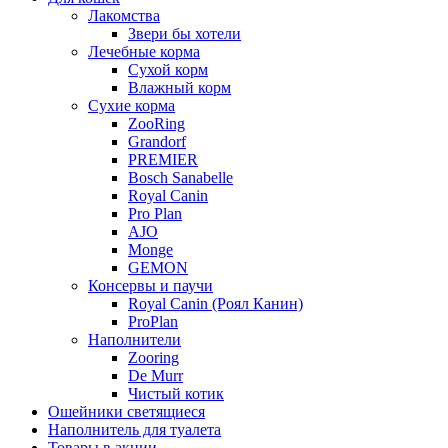
Лакомства
Звери бы хотели
Лечебные корма
Сухой корм
Влажный корм
Сухие корма
ZooRing
Grandorf
PREMIER
Bosch Sanabelle
Royal Canin
Pro Plan
AJO
Monge
GEMON
Консервы и паучи
Royal Canin (Роял Канин)
ProPlan
Наполнители
Zooring
De Murr
Чистый котик
Ошейники светящиеся
Наполнитель для туалета
Товары в акции