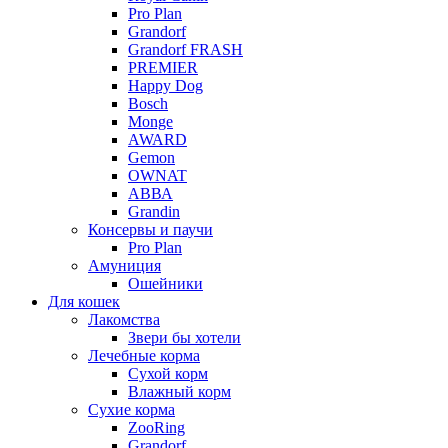
Pro Plan
Grandorf
Grandorf FRASH
PREMIER
Happy Dog
Bosch
Monge
AWARD
Gemon
OWNAT
АВВА
Grandin
Консервы и паучи
Pro Plan
Амуниция
Ошейники
Для кошек
Лакомства
Звери бы хотели
Лечебные корма
Сухой корм
Влажный корм
Сухие корма
ZooRing
Grandorf