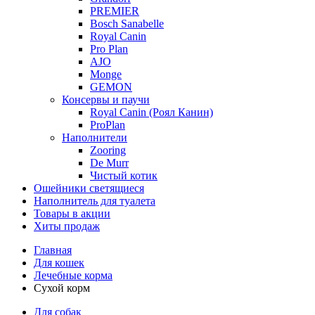
PREMIER
Bosch Sanabelle
Royal Canin
Pro Plan
AJO
Monge
GEMON
Консервы и паучи
Royal Canin (Роял Канин)
ProPlan
Наполнители
Zooring
De Murr
Чистый котик
Ошейники светящиеся
Наполнитель для туалета
Товары в акции
Хиты продаж
Главная
Для кошек
Лечебные корма
Сухой корм
Для собак