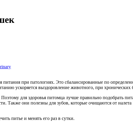
шек
inary
ля питания при патологиях. Это сбалансированные по определе
танию ускоряется выздоровление животного, при хронических б
. Поэтому для здоровья питомца лучше правильно подобрать пи
. Также они полезны для зубов, которые очищаются от налета в
ить питье и менять его раз в сутки.