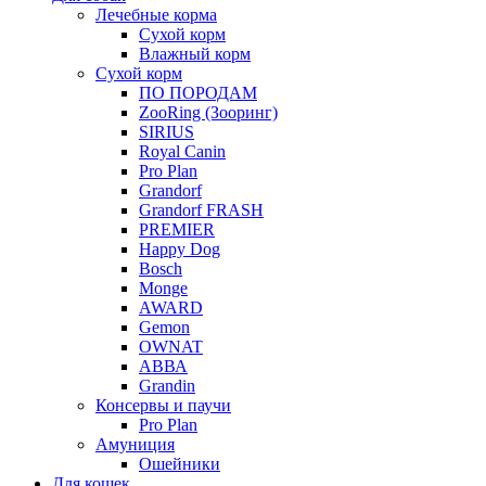
Лечебные корма
Сухой корм
Влажный корм
Сухой корм
ПО ПОРОДАМ
ZooRing (Зооринг)
SIRIUS
Royal Canin
Pro Plan
Grandorf
Grandorf FRASH
PREMIER
Happy Dog
Bosch
Monge
AWARD
Gemon
OWNAT
АВВА
Grandin
Консервы и паучи
Pro Plan
Амуниция
Ошейники
Для кошек