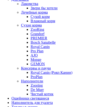
Лакомства
Звери бы хотели
Лечебные корма
Сухой корм
Влажный корм
Сухие корма
ZooRing
Grandorf
PREMIER
Bosch Sanabelle
Royal Canin
Pro Plan
AJO
Monge
GEMON
Консервы и паучи
Royal Canin (Роял Канин)
ProPlan
Наполнители
Zooring
De Murr
Чистый котик
Ошейники светящиеся
Наполнитель для туалета
Товары в акции