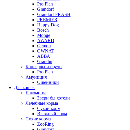
Pro Plan
Grandorf
Grandorf FRASH
PREMIER
Happy Dog
Bosch
Monge
AWARD
Gemon
OWNAT
АВВА
Grandin
Консервы и паучи
Pro Plan
Амуниция
Ошейники
Для кошек
Лакомства
Звери бы хотели
Лечебные корма
Сухой корм
Влажный корм
Сухие корма
ZooRing
Grandorf