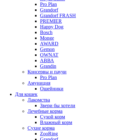
Pro Plan
Grandorf
Grandorf FRASH
PREMIER
Happy Dog
Bosch
Monge
AWARD
Gemon
OWNAT
АВВА
Grandin
Консервы и паучи
Pro Plan
Амуниция
Ошейники
Для кошек
Лакомства
Звери бы хотели
Лечебные корма
Сухой корм
Влажный корм
Сухие корма
ZooRing
Grandorf