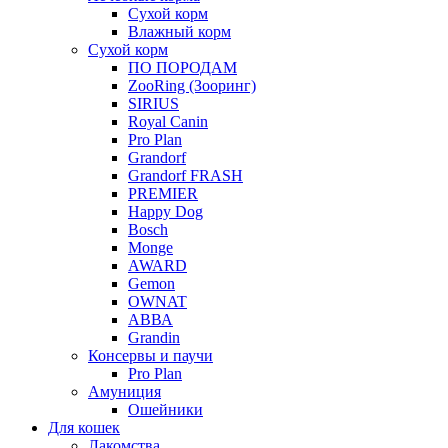
Сухой корм
Влажный корм
Сухой корм
ПО ПОРОДАМ
ZooRing (Зооринг)
SIRIUS
Royal Canin
Pro Plan
Grandorf
Grandorf FRASH
PREMIER
Happy Dog
Bosch
Monge
AWARD
Gemon
OWNAT
АВВА
Grandin
Консервы и паучи
Pro Plan
Амуниция
Ошейники
Для кошек
Лакомства