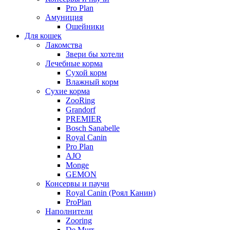
Pro Plan
Амуниция
Ошейники
Для кошек
Лакомства
Звери бы хотели
Лечебные корма
Сухой корм
Влажный корм
Сухие корма
ZooRing
Grandorf
PREMIER
Bosch Sanabelle
Royal Canin
Pro Plan
AJO
Monge
GEMON
Консервы и паучи
Royal Canin (Роял Канин)
ProPlan
Наполнители
Zooring
De Murr