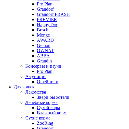
Pro Plan
Grandorf
Grandorf FRASH
PREMIER
Happy Dog
Bosch
Monge
AWARD
Gemon
OWNAT
АВВА
Grandin
Консервы и паучи
Pro Plan
Амуниция
Ошейники
Для кошек
Лакомства
Звери бы хотели
Лечебные корма
Сухой корм
Влажный корм
Сухие корма
ZooRing
Grandorf