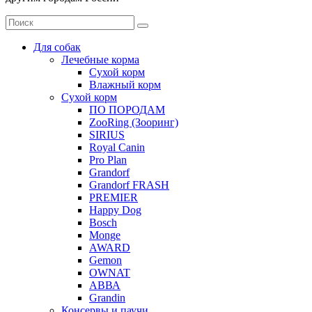
Для собак
Лечебные корма
Сухой корм
Влажный корм
Сухой корм
ПО ПОРОДАМ
ZooRing (Зооринг)
SIRIUS
Royal Canin
Pro Plan
Grandorf
Grandorf FRASH
PREMIER
Happy Dog
Bosch
Monge
AWARD
Gemon
OWNAT
АВВА
Grandin
Консервы и паучи