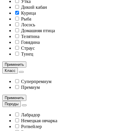
Утка
Дикий кабан
Курица
Рыба
Лосось
Домашняя птица
Телятина
Говядина
Страус
Тунец
Применить
Класс
Суперпремиум
Премиум
Применить
Породы
Лабрадор
Немецкая овчарка
Ротвейлер