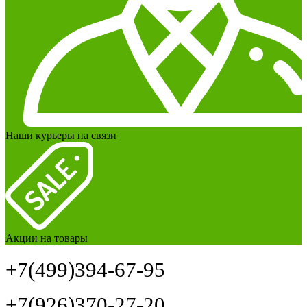
Наши курьеры на связи
Акции на товары
+7(499)394-67-95
+7(926)370-27-20