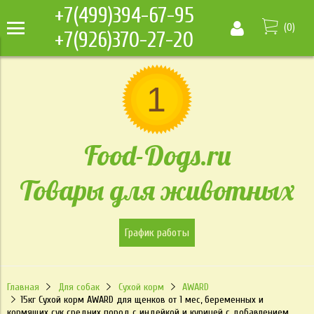
+7(499)394-67-95
(
0
)
+7(926)370-27-20
Food-Dogs.ru
Товары для животных
График работы
Главная
Для собак
Сухой корм
AWARD
15кг Сухой корм AWARD для щенков от 1 мес, беременных и
кормящих сук средних пород с индейкой и курицей с добавлением