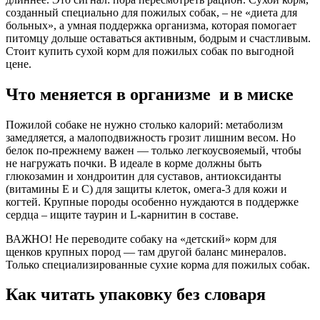
созданный специально для пожилых собак, – не «диета для
больных», а умная поддержка организма, которая помогает
питомцу дольше оставаться активным, бодрым и счастливым.
Стоит
купить сухой корм для пожилых собак по
выгодной
цене.
Что меняется в организме и в миске
Пожилой собаке не нужно столько калорий: метаболизм
замедляется, а малоподвижность грозит лишним весом. Но
белок по-прежнему важен — только легкоусвояемый, чтобы
не нагружать почки. В идеале в корме должны быть
глюкозамин и хондроитин для суставов, антиоксиданты
(витамины Е и С) для защиты клеток, омега-3 для кожи и
когтей. Крупные породы особенно нуждаются в поддержке
сердца – ищите таурин и L-карнитин в составе.
ВАЖНО! Не переводите собаку на «детский» корм для
щенков крупных пород — там другой баланс минералов.
Только специализированные
сухие корма для пожилых собак
.
Как читать упаковку без словаря