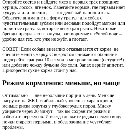
Откройте состав и найдите мясо в первых трёх позициях:
курица, лосось, ягнёнок. Избегайте кормов, где первым идёт
кукуруза или пшеница — это дешёвый наполнитель.
Обратите внимание на форму гранул: для собак с
чувствительными зубами или дёснами подойдут мягкие или
пористые гранулы, которые легко разгрызть. Некоторые
бренды предлагают гранулы, растворимые в тёплой воде –
удобно для тех, кто уже не жуёт, а глотает.
СОВЕТ! Если собака внезапно отказывается от корма, не
спешите менять марку. С возрастом снижается обоняние —
подогрейте гранулы 10 секунд в микроволновке (остудите!)
или добавьте ложку бульона без соли. Запах вернёт аппетит.
Приобрести сухие корма стоит у нас.
Режим кормления: меньше, но чаще
Оптимально — две небольшие порции в день. Меньше
нагрузки на ЖКТ, стабильный уровень сахара в крови,
меньше риска вздутия у глубокогрудых пород. Миску
убирайте через 20 минут – так вы сохраните режим и
избежите перекусов. И всегда держите рядом свежую воду:
почки стареют первыми, и обезвоживание усугубляет
проблемы.