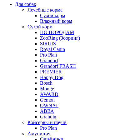
Для собак
Лечебные корма
Сухой корм
Влажный корм
Сухой корм
ПО ПОРОДАМ
ZooRing (Зооринг)
SIRIUS
Royal Canin
Pro Plan
Grandorf
Grandorf FRASH
PREMIER
Happy Dog
Bosch
Monge
AWARD
Gemon
OWNAT
АВВА
Grandin
Консервы и паучи
Pro Plan
Амуниция
Ошейники