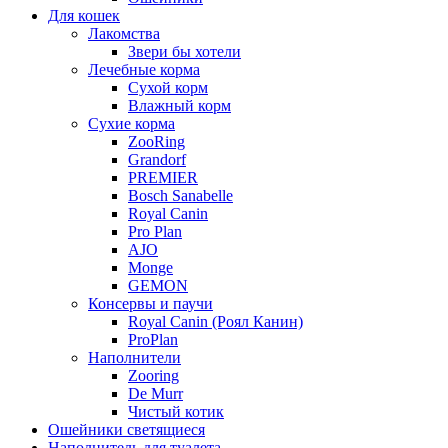
Для кошек
Лакомства
Звери бы хотели
Лечебные корма
Сухой корм
Влажный корм
Сухие корма
ZooRing
Grandorf
PREMIER
Bosch Sanabelle
Royal Canin
Pro Plan
AJO
Monge
GEMON
Консервы и паучи
Royal Canin (Роял Канин)
ProPlan
Наполнители
Zooring
De Murr
Чистый котик
Ошейники светящиеся
Наполнитель для туалета