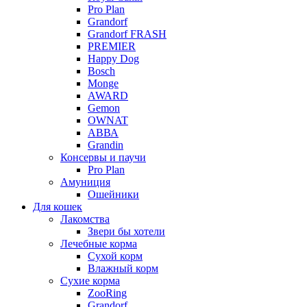
Pro Plan
Grandorf
Grandorf FRASH
PREMIER
Happy Dog
Bosch
Monge
AWARD
Gemon
OWNAT
АВВА
Grandin
Консервы и паучи
Pro Plan
Амуниция
Ошейники
Для кошек
Лакомства
Звери бы хотели
Лечебные корма
Сухой корм
Влажный корм
Сухие корма
ZooRing
Grandorf