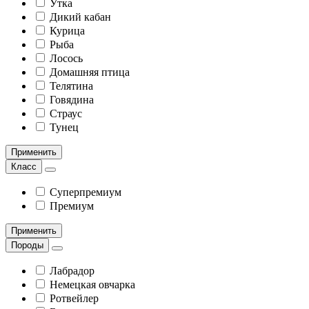
Утка
Дикий кабан
Курица
Рыба
Лосось
Домашняя птица
Телятина
Говядина
Страус
Тунец
Применить
Класс
Суперпремиум
Премиум
Применить
Породы
Лабрадор
Немецкая овчарка
Ротвейлер