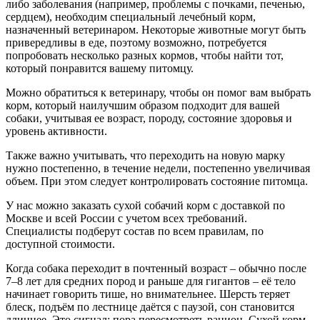
либо заболевания (например, проблемы с почками, печенью,
сердцем), необходим специальный лечебный корм,
назначенный ветеринаром. Некоторые животные могут быть
привередливы в еде, поэтому возможно, потребуется
попробовать несколько разных кормов, чтобы найти тот,
который понравится вашему питомцу.
Можно обратиться к ветеринару, чтобы он помог вам выбрать
корм, который наилучшим образом подходит для вашей
собаки, учитывая ее возраст, породу, состояние здоровья и
уровень активности.
Также важно учитывать, что переходить на новую марку
нужно постепенно, в течение недели, постепенно увеличивая
объем. При этом следует контролировать состояние питомца.
У нас можно заказать сухой собачий корм с доставкой по
Москве и всей России с учетом всех требований.
Специалисты подберут состав по всем правилам, по
доступной стоимости.
Когда собака переходит в почтенный возраст – обычно после
7–8 лет для средних пород и раньше для гигантов – её тело
начинает говорить тише, но внимательнее. Шерсть теряет
блеск, подъём по лестнице даётся с паузой, сон становится
длиннее. Это сигнал: пора пересмотреть рацион. Сухой корм,