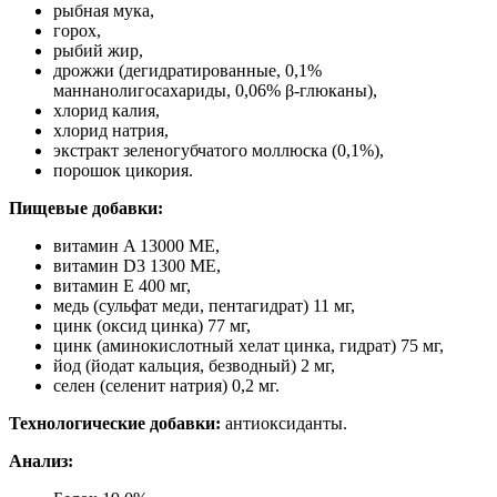
рыбная мука,
горох,
рыбий жир,
дрожжи (дегидратированные, 0,1%
маннанолигосахариды, 0,06% β-глюканы),
хлорид калия,
хлорид натрия,
экстракт зеленогубчатого моллюска (0,1%),
порошок цикория.
Пищевые добавки:
витамин A 13000 МЕ,
витамин D3 1300 МЕ,
витамин E 400 мг,
медь (сульфат меди, пентагидрат) 11 мг,
цинк (оксид цинка) 77 мг,
цинк (аминокислотный хелат цинка, гидрат) 75 мг,
йод (йодат кальция, безводный) 2 мг,
селен (селенит натрия) 0,2 мг.
Технологические добавки:
антиоксиданты.
Анализ: