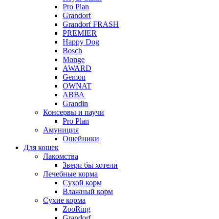
Pro Plan
Grandorf
Grandorf FRASH
PREMIER
Happy Dog
Bosch
Monge
AWARD
Gemon
OWNAT
АВВА
Grandin
Консервы и паучи
Pro Plan
Амуниция
Ошейники
Для кошек
Лакомства
Звери бы хотели
Лечебные корма
Сухой корм
Влажный корм
Сухие корма
ZooRing
Grandorf