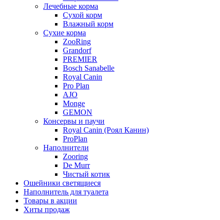
Лечебные корма
Сухой корм
Влажный корм
Сухие корма
ZooRing
Grandorf
PREMIER
Bosch Sanabelle
Royal Canin
Pro Plan
AJO
Monge
GEMON
Консервы и паучи
Royal Canin (Роял Канин)
ProPlan
Наполнители
Zooring
De Murr
Чистый котик
Ошейники светящиеся
Наполнитель для туалета
Товары в акции
Хиты продаж