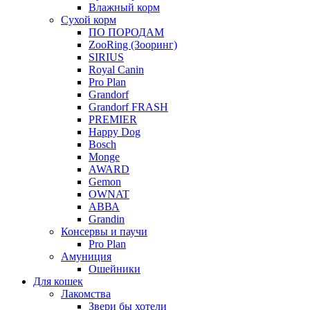
Влажный корм
Сухой корм
ПО ПОРОДАМ
ZooRing (Зооринг)
SIRIUS
Royal Canin
Pro Plan
Grandorf
Grandorf FRASH
PREMIER
Happy Dog
Bosch
Monge
AWARD
Gemon
OWNAT
АВВА
Grandin
Консервы и паучи
Pro Plan
Амуниция
Ошейники
Для кошек
Лакомства
Звери бы хотели