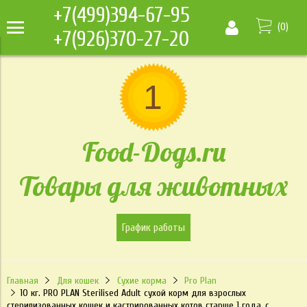
+7(499)394-67-95
(
0
)
+7(926)370-27-20
Food-Dogs.ru
Товары для животных
График работы
Главная
Для кошек
Сухие корма
Pro Plan
10 кг. PRO PLAN Sterilised Adult сухой корм для взрослых
стерилизованных кошек и кастрированных котов старше 1 года, с