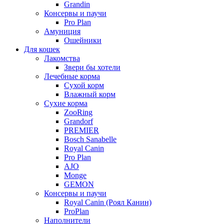
Grandin
Консервы и паучи
Pro Plan
Амуниция
Ошейники
Для кошек
Лакомства
Звери бы хотели
Лечебные корма
Сухой корм
Влажный корм
Сухие корма
ZooRing
Grandorf
PREMIER
Bosch Sanabelle
Royal Canin
Pro Plan
AJO
Monge
GEMON
Консервы и паучи
Royal Canin (Роял Канин)
ProPlan
Наполнители