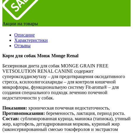
Акции на товары
Описание
Характеристики
Отзывы
Корм для собак Монж Monge Renal
Беззерновая диета для собак MONGE GRAIN FREE
VETSOLUTION RENAL CANINE содержит
супероксиддисмутазу – для предотвращения оксидативного
стресса, ксилоолигосахариды – для контроля кишечной
микрофлоры, функциональную систему Fit-aroma® – для
создания специального подходк лечению почечной
недостаточности у собак.
Показания:
хроническая почечная недостаточность,
Противопоказания:
беременность, лактация, период роста.
Состав:
сублимированная курица, маниока (тапиока), утиный
жир, картофель, дегидрированная морковь, куриный жир
(законсервированный смесью токоферолов и экстрактом