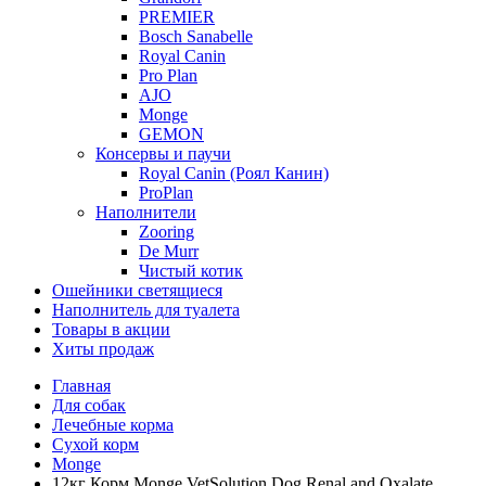
PREMIER
Bosch Sanabelle
Royal Canin
Pro Plan
AJO
Monge
GEMON
Консервы и паучи
Royal Canin (Роял Канин)
ProPlan
Наполнители
Zooring
De Murr
Чистый котик
Ошейники светящиеся
Наполнитель для туалета
Товары в акции
Хиты продаж
Главная
Для собак
Лечебные корма
Сухой корм
Monge
12кг Корм Monge VetSolution Dog Renal and Oxalate