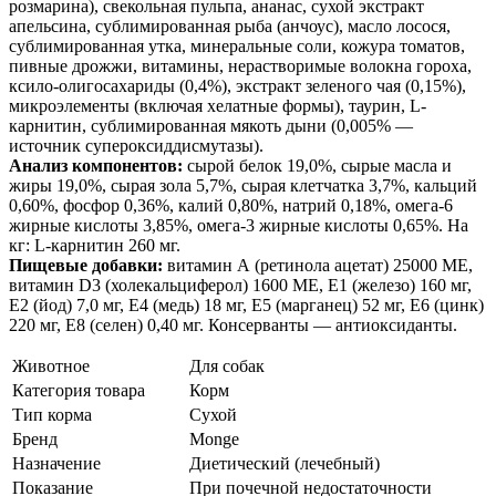
розмарина), свекольная пульпа, ананас, сухой экстракт
апельсина, сублимированная рыба (анчоус), масло лосося,
сублимированная утка, минеральные соли, кожура томатов,
пивные дрожжи, витамины, нерастворимые волокна гороха,
ксило-олигосахариды (0,4%), экстракт зеленого чая (0,15%),
микроэлементы (включая хелатные формы), таурин, L-
карнитин, сублимированная мякоть дыни (0,005% —
источник супероксиддисмутазы).
Анализ компонентов:
сырой белок 19,0%, сырые масла и
жиры 19,0%, сырая зола 5,7%, сырая клетчатка 3,7%, кальций
0,60%, фосфор 0,36%, калий 0,80%, натрий 0,18%, омега-6
жирные кислоты 3,85%, омега-3 жирные кислоты 0,65%. На
кг: L-карнитин 260 мг.
Пищевые добавки:
витамин А (ретинола ацетат) 25000 МЕ,
витамин D3 (холекальциферол) 1600 МЕ, Е1 (железо) 160 мг,
Е2 (йод) 7,0 мг, Е4 (медь) 18 мг, Е5 (марганец) 52 мг, Е6 (цинк)
220 мг, Е8 (селен) 0,40 мг. Консерванты — антиоксиданты.
Животное
Для собак
Категория товара
Корм
Тип корма
Сухой
Бренд
Monge
Назначение
Диетический (лечебный)
Показание
При почечной недостаточности