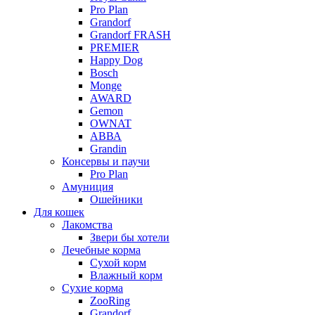
Pro Plan
Grandorf
Grandorf FRASH
PREMIER
Happy Dog
Bosch
Monge
AWARD
Gemon
OWNAT
АВВА
Grandin
Консервы и паучи
Pro Plan
Амуниция
Ошейники
Для кошек
Лакомства
Звери бы хотели
Лечебные корма
Сухой корм
Влажный корм
Сухие корма
ZooRing
Grandorf