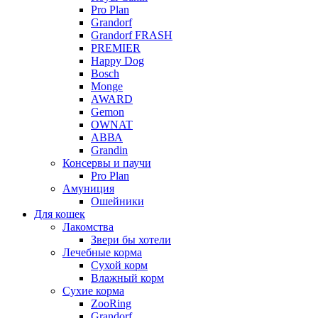
Pro Plan
Grandorf
Grandorf FRASH
PREMIER
Happy Dog
Bosch
Monge
AWARD
Gemon
OWNAT
АВВА
Grandin
Консервы и паучи
Pro Plan
Амуниция
Ошейники
Для кошек
Лакомства
Звери бы хотели
Лечебные корма
Сухой корм
Влажный корм
Сухие корма
ZooRing
Grandorf