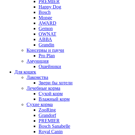
PREMIER
Happy Dog
Bosch
Monge
AWARD
Gemon
OWNAT
АВВА
Grandin
Консервы и паучи
Pro Plan
Амуниция
Ошейники
Для кошек
Лакомства
Звери бы хотели
Лечебные корма
Сухой корм
Влажный корм
Сухие корма
ZooRing
Grandorf
PREMIER
Bosch Sanabelle
Royal Canin