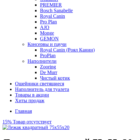
PREMIER
Bosch Sanabelle
Royal Canin
Pro Plan
AJO
Monge
GEMON
Консервы и паучи
Royal Canin (Роял Канин)
ProPlan
Наполнители
Zooring
De Murr
Чистый котик
Ошейники светящиеся
Наполнитель для туалета
Товары в акции
Хиты продаж
Главная
15%
Товар отсутствует