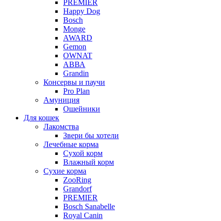
PREMIER
Happy Dog
Bosch
Monge
AWARD
Gemon
OWNAT
АВВА
Grandin
Консервы и паучи
Pro Plan
Амуниция
Ошейники
Для кошек
Лакомства
Звери бы хотели
Лечебные корма
Сухой корм
Влажный корм
Сухие корма
ZooRing
Grandorf
PREMIER
Bosch Sanabelle
Royal Canin