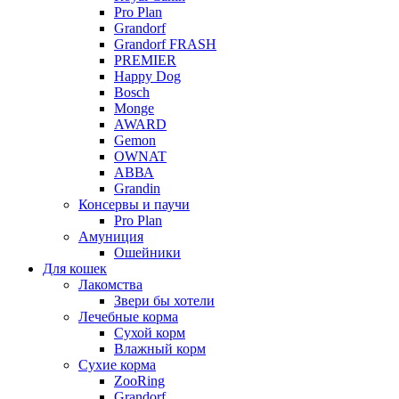
Pro Plan
Grandorf
Grandorf FRASH
PREMIER
Happy Dog
Bosch
Monge
AWARD
Gemon
OWNAT
АВВА
Grandin
Консервы и паучи
Pro Plan
Амуниция
Ошейники
Для кошек
Лакомства
Звери бы хотели
Лечебные корма
Сухой корм
Влажный корм
Сухие корма
ZooRing
Grandorf