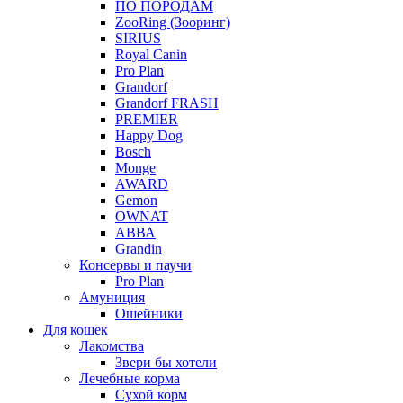
ПО ПОРОДАМ
ZooRing (Зооринг)
SIRIUS
Royal Canin
Pro Plan
Grandorf
Grandorf FRASH
PREMIER
Happy Dog
Bosch
Monge
AWARD
Gemon
OWNAT
АВВА
Grandin
Консервы и паучи
Pro Plan
Амуниция
Ошейники
Для кошек
Лакомства
Звери бы хотели
Лечебные корма
Сухой корм