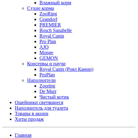
Влажный корм
Сухие корма
ZooRing
Grandorf
PREMIER
Bosch Sanabelle
Royal Canin
Pro Plan
AJO
Monge
GEMON
Консервы и паучи
Royal Canin (Роял Канин)
ProPlan
Наполнители
Zooring
De Murr
Чистый котик
Ошейники светящиеся
Наполнитель для туалета
Товары в акции
Хиты продаж
Главная