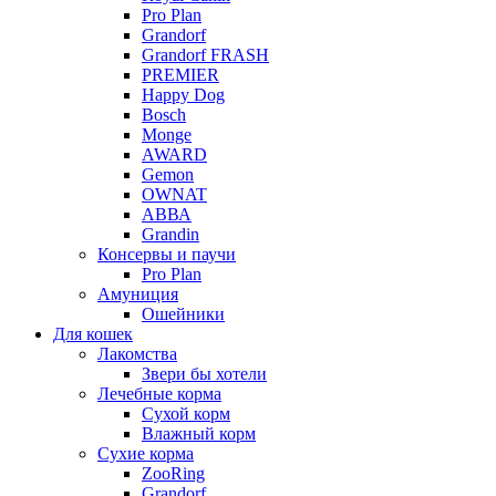
Pro Plan
Grandorf
Grandorf FRASH
PREMIER
Happy Dog
Bosch
Monge
AWARD
Gemon
OWNAT
АВВА
Grandin
Консервы и паучи
Pro Plan
Амуниция
Ошейники
Для кошек
Лакомства
Звери бы хотели
Лечебные корма
Сухой корм
Влажный корм
Сухие корма
ZooRing
Grandorf