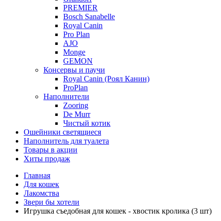
PREMIER
Bosch Sanabelle
Royal Canin
Pro Plan
AJO
Monge
GEMON
Консервы и паучи
Royal Canin (Роял Канин)
ProPlan
Наполнители
Zooring
De Murr
Чистый котик
Ошейники светящиеся
Наполнитель для туалета
Товары в акции
Хиты продаж
Главная
Для кошек
Лакомства
Звери бы хотели
Игрушка съедобная для кошек - хвостик кролика (3 шт)