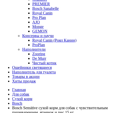
PREMIER
Bosch Sanabelle
Royal Canin
Pro Plan
AJO
Monge
GEMON
Консервы и паучи
Royal Canin (Роял Канин)
ProPlan
Наполнители
Zooring
De Murr
Чистый котик
Ошейники светящиеся
Наполнитель для туалета
Товары в акции
Хиты продаж
Главная
Для собак
Сухой корм
Bosch
Bosch Sensitive сухой корм для собак с чувствительным
пищеварением, ягненок и рис 15 кг