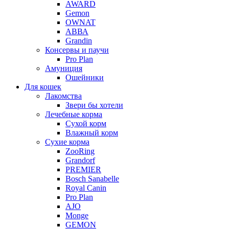
AWARD
Gemon
OWNAT
АВВА
Grandin
Консервы и паучи
Pro Plan
Амуниция
Ошейники
Для кошек
Лакомства
Звери бы хотели
Лечебные корма
Сухой корм
Влажный корм
Сухие корма
ZooRing
Grandorf
PREMIER
Bosch Sanabelle
Royal Canin
Pro Plan
AJO
Monge
GEMON