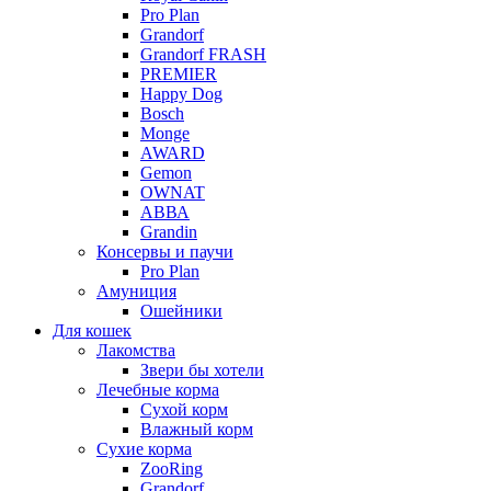
Pro Plan
Grandorf
Grandorf FRASH
PREMIER
Happy Dog
Bosch
Monge
AWARD
Gemon
OWNAT
АВВА
Grandin
Консервы и паучи
Pro Plan
Амуниция
Ошейники
Для кошек
Лакомства
Звери бы хотели
Лечебные корма
Сухой корм
Влажный корм
Сухие корма
ZooRing
Grandorf