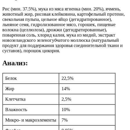
Рис (мин. 37.5%), мука из мяса ягненка (мин. 20%), ячмень,
животный жир, рисовая клейковина, картофельный протеин,
свекольная пульпа, цельное яйцо (дегидратированное),
льняное семя, гидролизованное мясо, горошек, пищевые
волокна (целлюлоза), дрожжи (дегидратированные),
поваренная соль, хлорид калия, мука из мидий, экстракт
новозеландского зеленогубчатого моллюска (натуральный
продукт для поддержания здоровья соединительной ткани и
суставов), порошок цикория.
Анализ:
Белок
22,5%
Жир
14%
Клетчатка
2,5%
Влажность
10%
Микро- и макроэлементы
7%