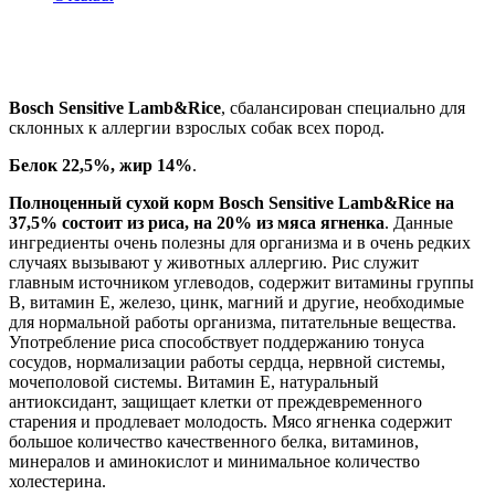
Bosch Sensitive Lamb&Rice
, сбалансирован специально для
склонных к аллергии взрослых собак всех пород.
Белок 22,5%, жир 14%
.
Полноценный сухой корм Bosch Sensitive Lamb&Rice на
37,5% состоит из риса, на 20% из мяса ягненка
. Данные
ингредиенты очень полезны для организма и в очень редких
случаях вызывают у животных аллергию. Рис служит
главным источником углеводов, содержит витамины группы
B, витамин E, железо, цинк, магний и другие, необходимые
для нормальной работы организма, питательные вещества.
Употребление риса способствует поддержанию тонуса
сосудов, нормализации работы сердца, нервной системы,
мочеполовой системы. Витамин E, натуральный
антиоксидант, защищает клетки от преждевременного
старения и продлевает молодость. Мясо ягненка содержит
большое количество качественного белка, витаминов,
минералов и аминокислот и минимальное количество
холестерина.