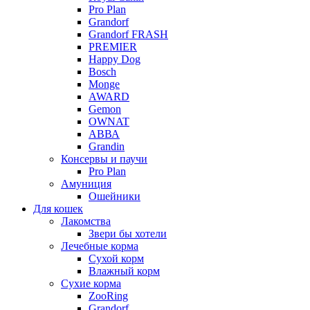
Pro Plan
Grandorf
Grandorf FRASH
PREMIER
Happy Dog
Bosch
Monge
AWARD
Gemon
OWNAT
АВВА
Grandin
Консервы и паучи
Pro Plan
Амуниция
Ошейники
Для кошек
Лакомства
Звери бы хотели
Лечебные корма
Сухой корм
Влажный корм
Сухие корма
ZooRing
Grandorf