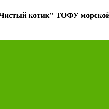
истый котик" ТОФУ морской 