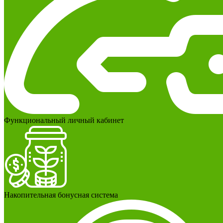
Функциональный личный кабинет
Накопительная бонусная система