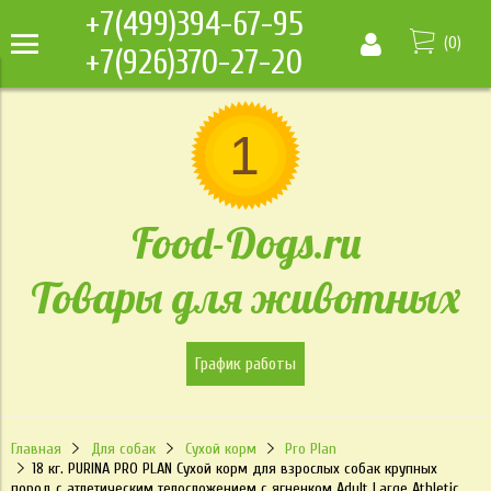
+7(499)394-67-95
(
0
)
+7(926)370-27-20
Food-Dogs.ru
Товары для животных
График работы
Главная
Для собак
Сухой корм
Pro Plan
18 кг. PURINA PRO PLAN Сухой корм для взрослых собак крупных
пород с атлетическим телосложением с ягненком Adult Large Athletic