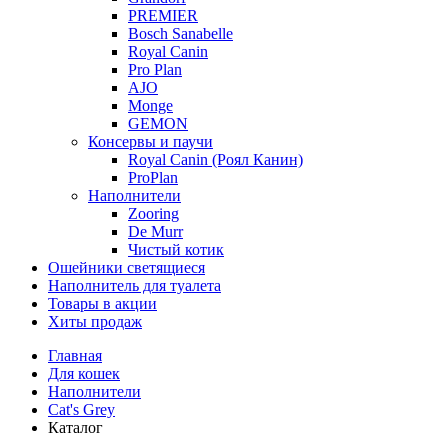
PREMIER
Bosch Sanabelle
Royal Canin
Pro Plan
AJO
Monge
GEMON
Консервы и паучи
Royal Canin (Роял Канин)
ProPlan
Наполнители
Zooring
De Murr
Чистый котик
Ошейники светящиеся
Наполнитель для туалета
Товары в акции
Хиты продаж
Главная
Для кошек
Наполнители
Cat's Grey
Каталог