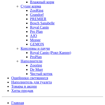
Влажный корм
Сухие корма
ZooRing
Grandorf
PREMIER
Bosch Sanabelle
Royal Canin
Pro Plan
AJO
Monge
GEMON
Консервы и паучи
Royal Canin (Роял Канин)
ProPlan
Наполнители
Zooring
De Murr
Чистый котик
Ошейники светящиеся
Наполнитель для туалета
Товары в акции
Хиты продаж
Главная