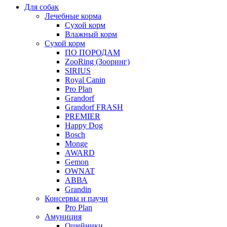
Для собак
Лечебные корма
Сухой корм
Влажный корм
Сухой корм
ПО ПОРОДАМ
ZooRing (Зооринг)
SIRIUS
Royal Canin
Pro Plan
Grandorf
Grandorf FRASH
PREMIER
Happy Dog
Bosch
Monge
AWARD
Gemon
OWNAT
АВВА
Grandin
Консервы и паучи
Pro Plan
Амуниция
Ошейники