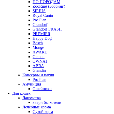
ПО ПОРОДАМ
ZooRing (Зооринг)
SIRIUS
Royal Canin
Pro Plan
Grandorf
Grandorf FRASH
PREMIER
Happy Dog
Bosch
Monge
AWARD
Gemon
OWNAT
АВВА
Grandin
Консервы и паучи
Pro Plan
Амуниция
Ошейники
Для кошек
Лакомства
Звери бы хотели
Лечебные корма
Сухой корм