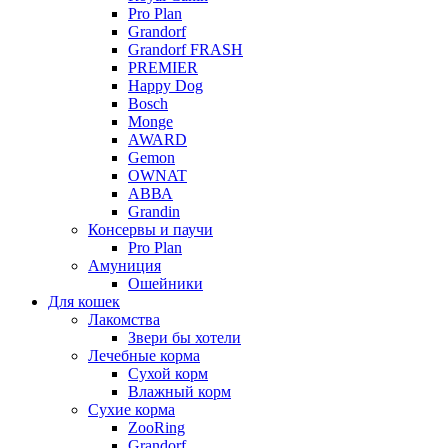
Pro Plan
Grandorf
Grandorf FRASH
PREMIER
Happy Dog
Bosch
Monge
AWARD
Gemon
OWNAT
АВВА
Grandin
Консервы и паучи
Pro Plan
Амуниция
Ошейники
Для кошек
Лакомства
Звери бы хотели
Лечебные корма
Сухой корм
Влажный корм
Сухие корма
ZooRing
Grandorf