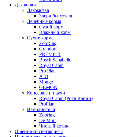
Для кошек
Лакомства
Звери бы хотели
Лечебные корма
Сухой корм
Влажный корм
Сухие корма
ZooRing
Grandorf
PREMIER
Bosch Sanabelle
Royal Canin
Pro Plan
AJO
Monge
GEMON
Консервы и паучи
Royal Canin (Роял Канин)
ProPlan
Наполнители
Zooring
De Murr
Чистый котик
Ошейники светящиеся
Наполнитель для туалета